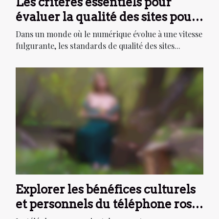
Les critères essentiels pour
évaluer la qualité des sites pour
adultes en 2025
Dans un monde où le numérique évolue à une vitesse
fulgurante, les standards de qualité des sites...
Explorer les bénéfices culturels
et personnels du téléphone rose
oriental