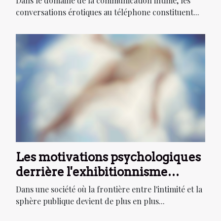
Dans le domaine de la communication intime, les
conversations érotiques au téléphone constituent...
Les motivations psychologiques
derrière l'exhibitionnisme
amateur et leur impact sur les
Dans une société où la frontière entre l'intimité et la
relations intimes
sphère publique devient de plus en plus...