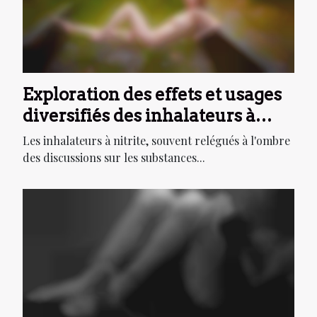
Exploration des effets et usages
diversifiés des inhalateurs à
nitrite
Les inhalateurs à nitrite, souvent relégués à l'ombre
des discussions sur les substances...