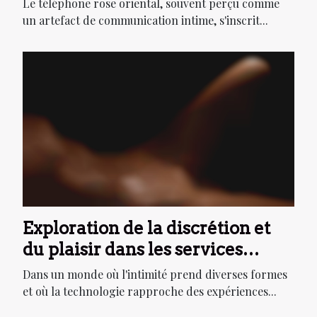
Le téléphone rose oriental, souvent perçu comme
un artefact de communication intime, s'inscrit...
Exploration de la discrétion et
du plaisir dans les services
téléphoniques pour adultes
Dans un monde où l'intimité prend diverses formes
et où la technologie rapproche des expériences...