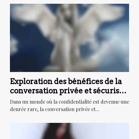
Exploration des bénéfices de la
conversation privée et sécurisée
par téléphone
Dans un monde où la confidentialité est devenue une
denrée rare, la conversation privée et...